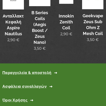
B Series
Geekvape
Ανταλλακτική
Innokin
Coils
Zeus Sub
Κεφαλή
Zenith
(Aegis
Ohm Z
Aspire
Coil
Boost /
Mesh Coil
Nautilus
2,90
€
Zeus
3,50
€
2,90
€
Nano)
3,50
€
Παραγγελεία & αποστολή
Ασφάλεια συναλλαγών
Όροι Χρήσης