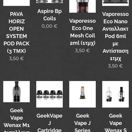
Aspire Bp
PAVA
Vaporesso
Coils
Vaporesso
HORIZ
Eco Nano
0,00
€
Eco One
OPEN
Ανταλλακτι
Mesh Coil
SYSTEM
Pod 6ml
2ml (1τμχ)
POD PACK
με
3,50
€
(3 ΤΜΧ)
Αντίσταση
1τμχ
3,50
€
3,50
€
Geek
GeekVape
Geek
Geek
Vape
J
Vape J
Vape
Wenax M1
Cartridge
Series
Wenax S