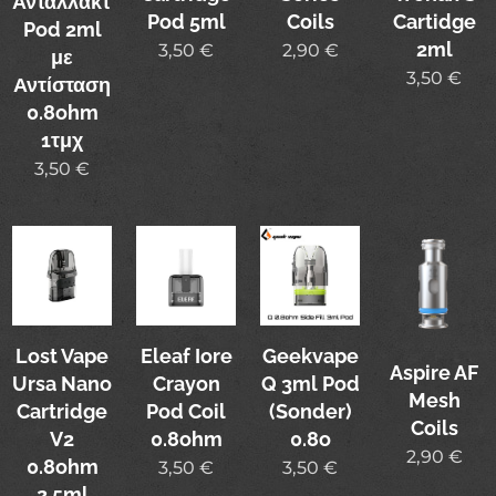
Ανταλλακτικό
Pod 5ml
Coils
Cartidge
Pod 2ml
2ml
3,50
€
2,90
€
με
3,50
€
Αντίσταση
0.8ohm
1τμχ
3,50
€
Lost Vape
Eleaf Iore
Geekvape
Aspire AF
Ursa Nano
Crayon
Q 3ml Pod
Mesh
Cartridge
Pod Coil
(Sonder)
Coils
V2
0.8ohm
0.8o
2,90
€
0.8ohm
3,50
€
3,50
€
2.5ml