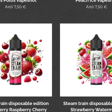
s Polos Vapeshot
Peach Ice Vapes
Από
7,50
€
Από
7,50
€
rain disposable edition
Steam train disposable
erry Raspberry Cherry
Strawberry Water