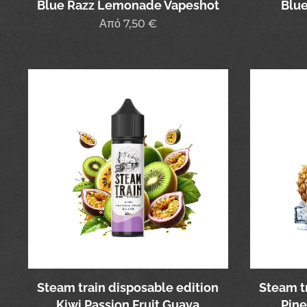
Blue Razz Lemonade Vapeshot
Blue
Από
7,50
€
Steam train disposable edition
Steam t
Kiwi Passion Fruit Guava
Pine