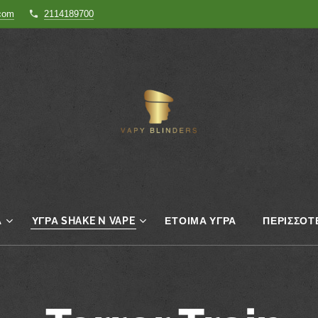
.com
2114189700
Α
ΥΓΡΆ SHAKE N VAPE
ΈΤΟΙΜΑ ΥΓΡΆ
ΠΕΡΙΣΣΌΤ