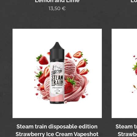
Lemon and Lime
Lo
13,50
€
Steam train disposable edition
Steam t
Strawberry Ice Cream Vapeshot
Strawb