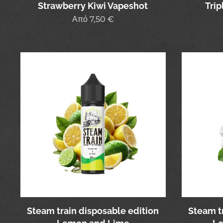
Strawberry Kiwi Vapeshot
Tri
Από
7,50
€
Steam train disposable edition
Steam t