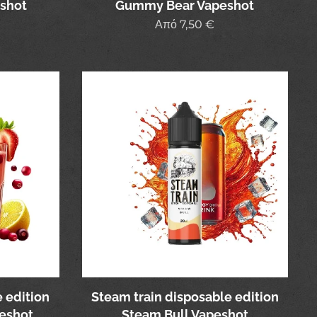
shot
Gummy Bear Vapeshot
Από
7,50
€
 edition
Steam train disposable edition
eshot
Steam Bull Vapeshot