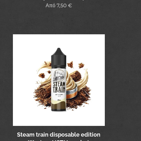
Από
7,50
€
Steam train disposable edition