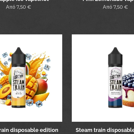
Από
7,50
€
Από
7,50
€
rain disposable edition
Steam train disposable