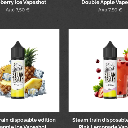
berry Ice Vapeshot
Double Apple Vape
Από
7,50
€
Από
7,50
€
rain disposable edition
Steam train disposable
apple Ice Vapeshot
Pink Lemonade Vap