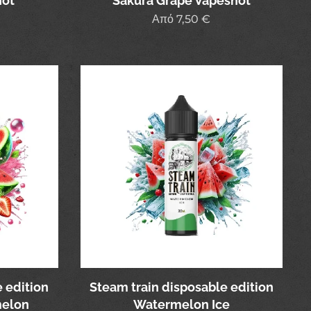
hot
Sakura Grape Vapeshot
Από
7,50
€
 edition
Steam train disposable edition
melon
Watermelon Ice