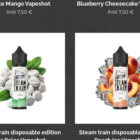
ple Mango Vapeshot
Blueberry Cheesecake
Από
7,50
€
Από
7,50
€
rain disposable edition
Steam train disposable