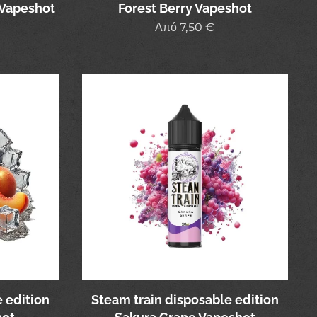
 Vapeshot
Forest Berry Vapeshot
Από
7,50
€
 edition
Steam train disposable edition