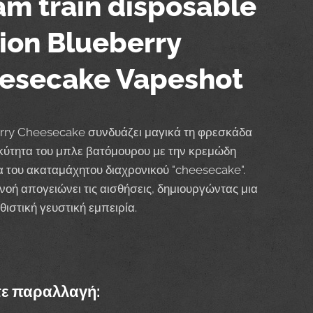
am train disposable
tion Blueberry
esecake Vapeshot
rry Cheesecake συνδυάζει μαγικά τη φρεσκάδα
υκύτητα του μπλε βατόμουρου με την κρεμώδη
 του ακαταμάχητου διαχρονικού "cheesecake".
νοή απογειώνει τις αισθήσεις, δημιουργώντας μια
θιστική γευστική εμπειρία.
τε παραλλαγή: