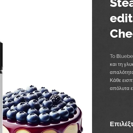
Ste
edi
Che
To Βluebe
και τη γλ
απαλότητα
Κάθε εισπ
απόλυτα ε
Επιλέξ