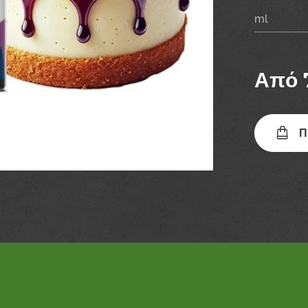
ml
Από
Π