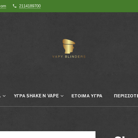
.com
2114189700
Α
ΥΓΡΆ SHAKE N VAPE
ΈΤΟΙΜΑ ΥΓΡΆ
ΠΕΡΙΣΣΌΤ