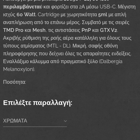
περιλαμβάνεται
) και φορτίζει στα 2Α μέσω USB-C. Μέγιστη
ισχύς
60 Watt
. Cartridge με χωρητικότητα
5ml
με απλή
αναπλήρωση από το επάνω μέρος. Συμβατό με τις σειρές
TMD Pro
και
Mesh
, τις αντιστάσεις
PnP
και
GTX V2
.
Ακριβής ρύθμιση της ροής αέρα κατάλληλη για όλους τους
τύπους ατμίσματος (MTL - DL). Μικρή, σαφής οθόνη
πληροφόρησης που δείχνει όλες τις απαραίτητες ενδείξεις.
Εναλλάξιμο κάλυμμα από πραγματικό ξύλο (Dalbergia
Melanoxylon).
Ποσότητα:
Επιλέξτε παραλλαγή:
ΧΡΩΜΑΤΑ