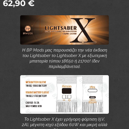
62,90
€
Η BP Mods μας παρουσιάζει την νέα έκδοση
του Lightsaber το Lightsaber X με εξωτερική
μπαταρία τύπου 18650 ή 21700! (δεν
περιλαμβάνεται).
Το Lightsaber X έχει γρήγορη φόρτιση (5V,
2A), μέγιστη ισχύ εξόδου 60W και μικρή αλλά