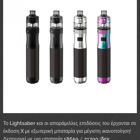
Το
Lightsaber
και οι απαράμιλλες επιδόσεις του έρχονται σε
έκδοση
X
με εξωτερική μπαταρία για μέγιστη ικανοποίηση!
Λειτουργεί με μια μπαταρία
18650
/
21700
(
δεν