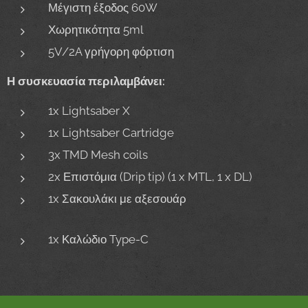
Μέγιστη έξοδος 60W
Χωρητικότητα 5ml
5V/2A γρήγορη φόρτιση
Η συσκευασία περιλαμβάνει:
1x Lightsaber X
1x Lightsaber Cartridge
3x TMD Mesh coils
2x Επιστόμια (Drip tip) (1 x MTL, 1 x DL)
1x Σακουλάκι με αξεσουάρ
1x Καλώδιο Type-C