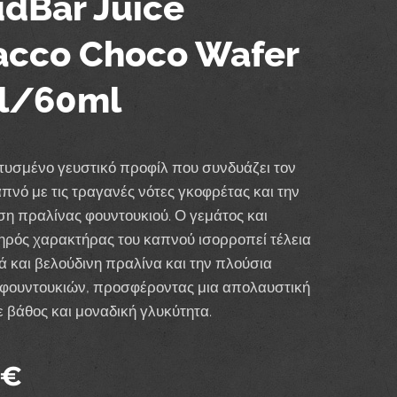
dBar Juice
acco Choco Wafer
l/60ml
υσμένο γευστικό προφίλ που συνδυάζει τον
πνό με τις τραγανές νότες γκοφρέτας και την
η πραλίνας φουντουκιού. Ο γεμάτος και
ρός χαρακτήρας του καπνού ισορροπεί τέλεια
ιά και βελούδινη πραλίνα και την πλούσια
 φουντουκιών, προσφέροντας μια απολαυστική
ε βάθος και μοναδική γλυκύτητα.
€