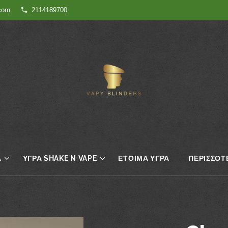
.com
2114189700
Α
ΥΓΡΆ SHAKE N VAPE
ΈΤΟΙΜΑ ΥΓΡΆ
ΠΕΡΙΣΣΌΤ