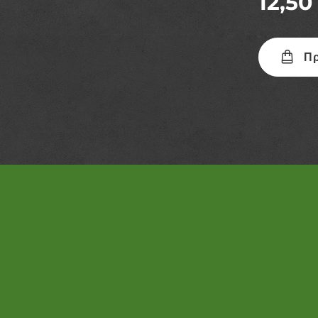
12,50
Πρ