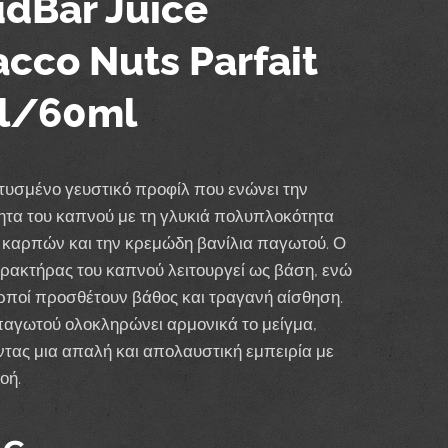
dBar Juice
cco Nuts Parfait
l/60ml
υσμένο γευστικό προφίλ που ενώνει την
ητα του καπνού με τη γλυκιά πολυπλοκότητα
 καρπών και την κρεμώδη βανίλια παγωτού. Ο
ρακτήρας του καπνού λειτουργεί ως βάση, ενώ
αρποί προσθέτουν βάθος και τραγανή αίσθηση.
παγωτού ολοκληρώνει αρμονικά το μείγμα,
ας μια απαλή και απολαυστική εμπειρία με
οή.