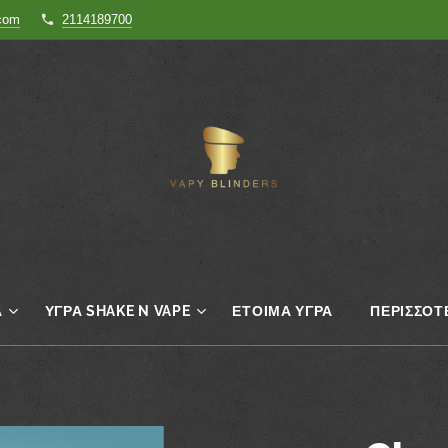
.com
2114189700
Α
ΥΓΡΆ SHAKE N VAPE
ΈΤΟΙΜΑ ΥΓΡΆ
ΠΕΡΙΣΣΌΤ