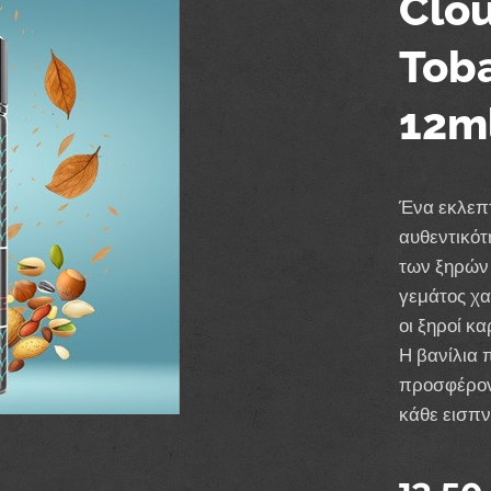
Clou
Toba
12m
Ένα εκλεπτ
αυθεντικότ
των ξηρών
γεμάτος χα
οι ξηροί κ
Η βανίλια 
προσφέροντ
κάθε εισπν