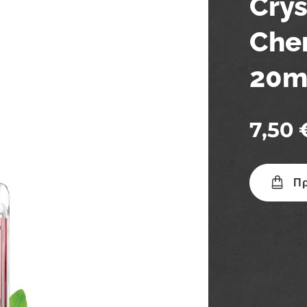
Crys
Cher
20m
7,50
Πρ