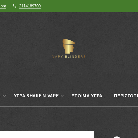
.com
2114189700
Α
ΥΓΡΆ SHAKE N VAPE
ΈΤΟΙΜΑ ΥΓΡΆ
ΠΕΡΙΣΣΌΤ