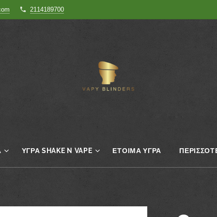
.com
2114189700
Α
ΥΓΡΆ SHAKE N VAPE
ΈΤΟΙΜΑ ΥΓΡΆ
ΠΕΡΙΣΣΌΤ