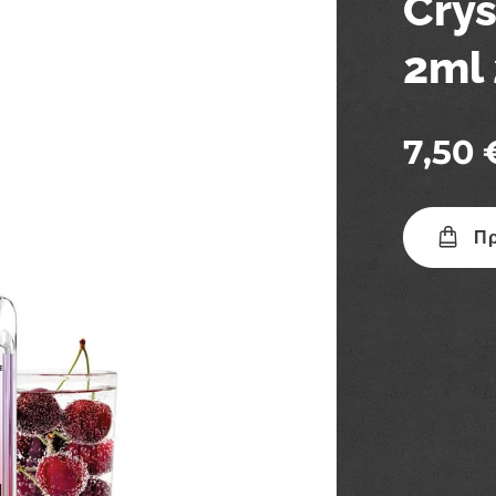
Crys
2ml
7,50
Πρ