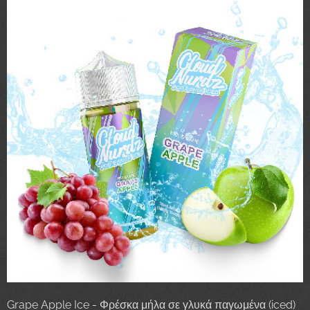
Grape Apple Ice - Φρέσκα μήλα σε γλυκά παγωμένα (iced)