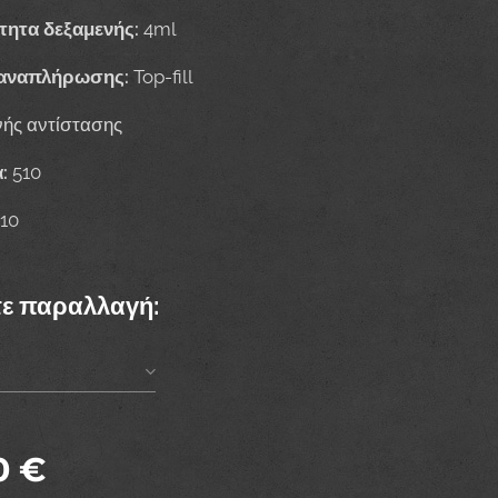
τητα δεξαμενής:
4ml
 αναπλήρωσης:
Top-fill
ής αντίστασης
:
510
10
τε παραλλαγή:
0
€