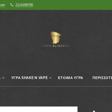
.com
2114189700
Α
ΥΓΡΆ SHAKE N VAPE
ΈΤΟΙΜΑ ΥΓΡΆ
ΠΕΡΙΣΣΌΤ