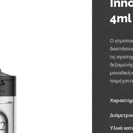
Inn
4ml
Ο ατμοποι
διαστάσει
τις αγαπη
δεξαμενής
μοναδική 
παρέχοντα
Χαρακτηρ
Διάμετρο
Υλικά κατ