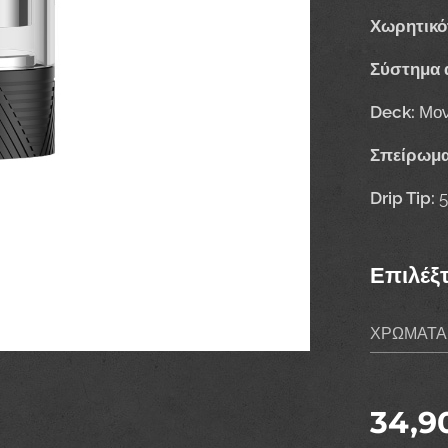
Χωρητικό
Σύστημα
Deck:
Μον
Σπείρωμα
Drip Tip:
5
Επιλέξ
ΧΡΩΜΑΤΑ
34,9