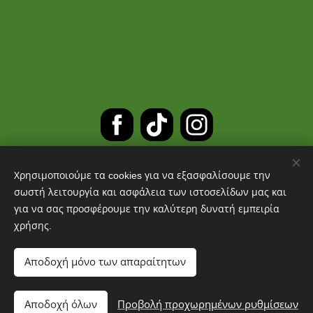
Χρησιμοποιούμε τα cookies για να εξασφαλίσουμε την
ΔΩΡΕΑΝ ΜΕΤΑΦΟΡΙΚΑ ΓΙΑ
σωστή λειτουργία και ασφάλεια των ιστοσελίδων μας και
για να σας προσφέρουμε την καλύτερη δυνατή εμπειρία
ΠΑΡΑΓΓΕΛΙΕΣ ΑΝΩ ΤΩΝ 30 ΕΥΡΩ
χρήσης.
Cookies
Αποδοχή μόνο των απαραίτητων
Προσθήκη στο καλάθι
Αποδοχή όλων
Προβολή προχωρημένων ρυθμίσεων