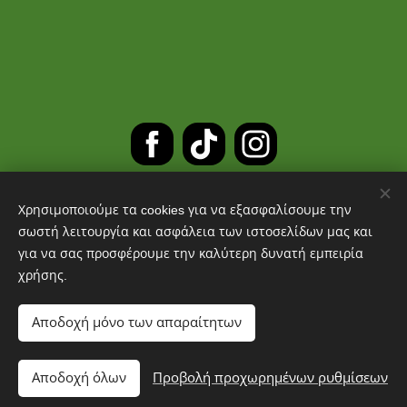
Χρησιμοποιούμε τα cookies για να εξασφαλίσουμε την
ΔΩΡΕΑΝ ΜΕΤΑΦΟΡΙΚΑ ΓΙΑ
σωστή λειτουργία και ασφάλεια των ιστοσελίδων μας και
για να σας προσφέρουμε την καλύτερη δυνατή εμπειρία
ΠΑΡΑΓΓΕΛΙΕΣ ΑΝΩ ΤΩΝ 30 ΕΥΡΩ
χρήσης.
Cookies
Αποδοχή μόνο των απαραίτητων
Προσθήκη στο καλάθι
Αποδοχή όλων
Προβολή προχωρημένων ρυθμίσεων