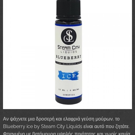
Αν ψάχνετε μια δροσερή και ελαφριά γεύση μούρων, το
Blueberry ice by Steam City Liquids είναι αυτό που ζητάτε.
Φτιαγμένο με βατόμουρα υψηλής ποιότητας και χωρίς καμία