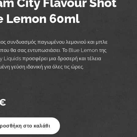
am City Flavour Shot
e Lemon 60ml
ιος συνδυασμός παγωμένου λεμονιού και μπλε
 που θα σας εντυπωσιάσει. Το Blue Lemon της
y Liquids προσφέρει μια δροσερή και τέλεια
ένη γεύση ιδανική για όλες τις ώρες.
€
ροσθήκη στο καλάθι