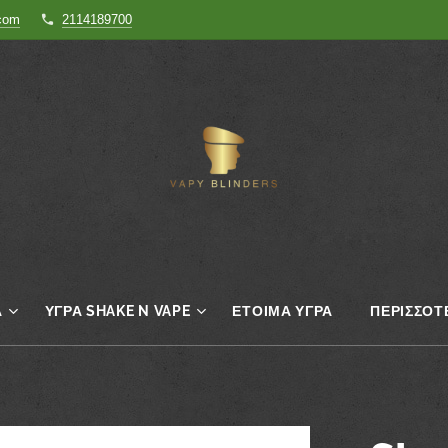
.com
2114189700
Α
ΥΓΡΆ SHAKE N VAPE
ΈΤΟΙΜΑ ΥΓΡΆ
ΠΕΡΙΣΣΌΤ