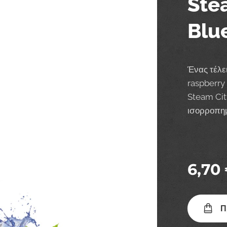
Ste
Blu
Ένας τέλε
raspberry
Steam Cit
ισορροπημ
6,70
Π