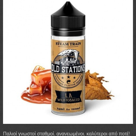
Παλιοί γνωστοί σταθμοί, ανανεωμένοι, καλύτεροι από ποτέ!