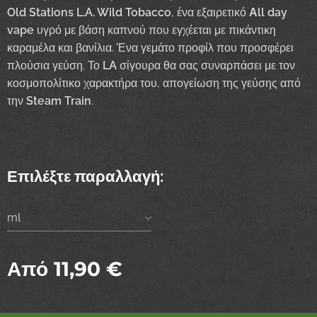
Old Stations L.A. Wild Tobacco
, ένα εξαιρετικό
Αll day
vape
υγρό με βάση καπνού που εγχέεται με πικάντικη
καραμέλα και βανίλια. Ένα γεμάτο προφίλ που προσφέρει
πλούσια γεύση. Το
LA
σίγουρα θα σας συναρπάσει με τον
κοσμοπολίτικο χαρακτήρα του, απογείωση της γεύσης από
την
Steam Train
.
Επιλέξτε παραλλαγή:
ml
Από
11,90
€