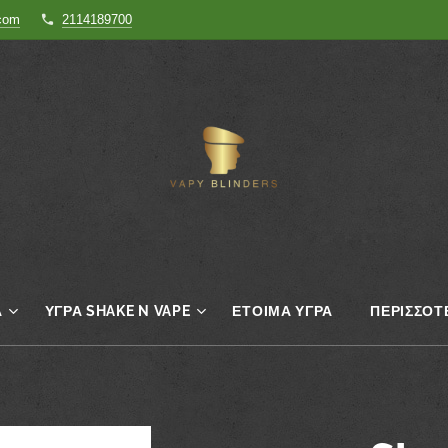
.com
2114189700
Α
ΥΓΡΆ SHAKE N VAPE
ΈΤΟΙΜΑ ΥΓΡΆ
ΠΕΡΙΣΣΌΤ