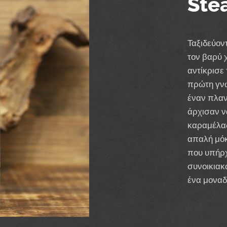
Ste
Ταξιδεύον
τον βαρύ 
αντίκρισε 
πρώτη γνω
έναν πλαν
άρχισαν ν
καραμέλας
απαλή μόκ
που υπήρχ
συνοικιακ
ένα μοναδ