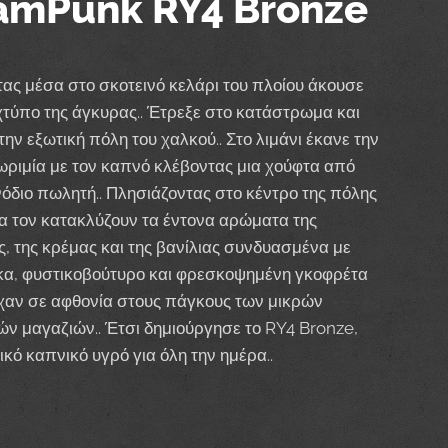
amPunk RY4 Bronze
τας μέσα στο σκοτεινό κελάρι του πλοίου άκουσε
χτύπο της άγκυρας.. Έτρεξε στο κατάστρωμα και
την εξωτική πόλη του χαλκού.. Στο λιμάνι έκανε την
ριμία με τον καπνό κλέβοντας μια χούφτα από
όδιο πωλητή.. Πλησιάζοντας στο κέντρο της πόλης
α τον κατακλύζουν τα έντονα αρώματα της
, της κρέμας και της βανίλιας συνδυασμένα με
α, φυστικοβούτυρο και φρεσκοψημένη γκοφρέτα
αν σε αφθονία στους πάγκους των μικρών
ών μαγαζιών.. Έτσι δημιούργησε το RY4 Bronze,
ικό καπνικό υγρό για όλη την ημέρα..