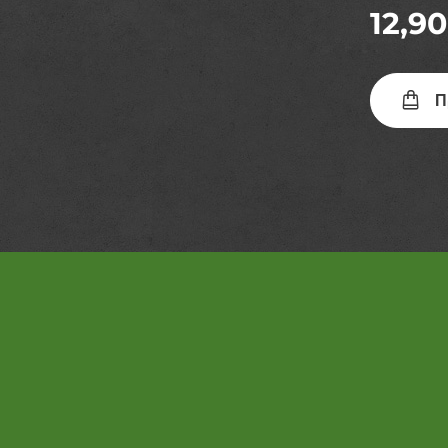
12,90
Π