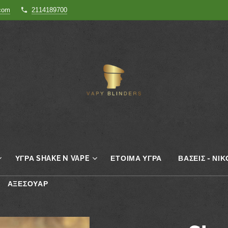
.com
2114189700
ΥΓΡΆ SHAKE N VAPE
ΈΤΟΙΜΑ ΥΓΡΆ
ΒΆΣΕΙΣ - ΝΙ
ΑΞΕΣΟΥΆΡ