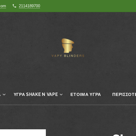
.com
2114189700
Α
ΥΓΡΆ SHAKE N VAPE
ΈΤΟΙΜΑ ΥΓΡΆ
ΠΕΡΙΣΣΌΤ