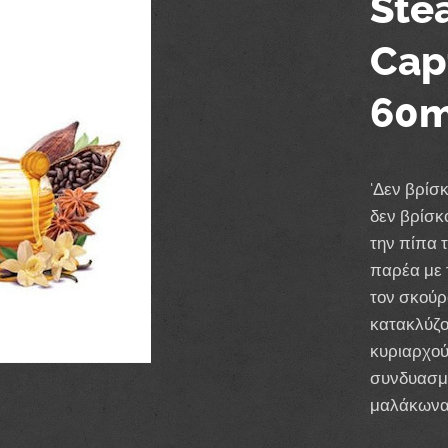
Ste
Cap
60m
'Δεν βρίσ
δεν βρίσκο
την πίπα 
παρέα με 
τον σκούρ
κατακλύζου
κυριαρχού
συνδυασμό
μαλάκωναν