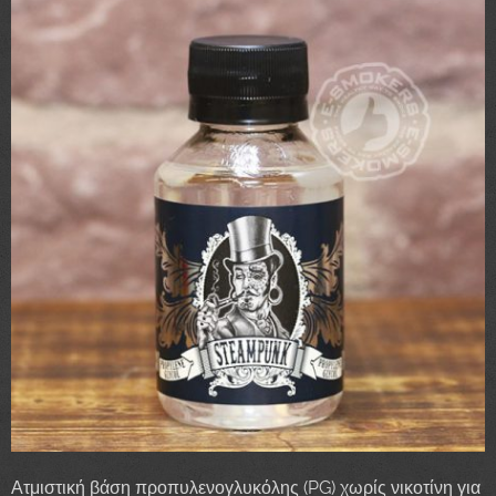
Ατμιστική βάση προπυλενογλυκόλης (PG) χωρίς νικοτίνη για