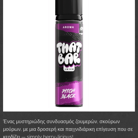
Ένας μυστηριώδης συνδυασμός ζουμερών, σκούρων
μούρων, με μια δροσερή και παιχνιδιάρικη επίγευση που σε
κερδίζει — simply berry-licious!