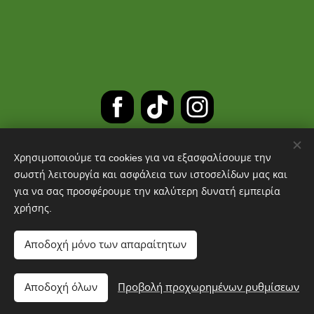
Χρησιμοποιούμε τα cookies για να εξασφαλίσουμε την
ΔΩΡΕΑΝ ΜΕΤΑΦΟΡΙΚΑ ΓΙΑ
σωστή λειτουργία και ασφάλεια των ιστοσελίδων μας και
για να σας προσφέρουμε την καλύτερη δυνατή εμπειρία
ΠΑΡΑΓΓΕΛΙΕΣ ΑΝΩ ΤΩΝ 30 ΕΥΡΩ
χρήσης.
Cookies
Αποδοχή μόνο των απαραίτητων
Προσθήκη στο καλάθι
Αποδοχή όλων
Προβολή προχωρημένων ρυθμίσεων