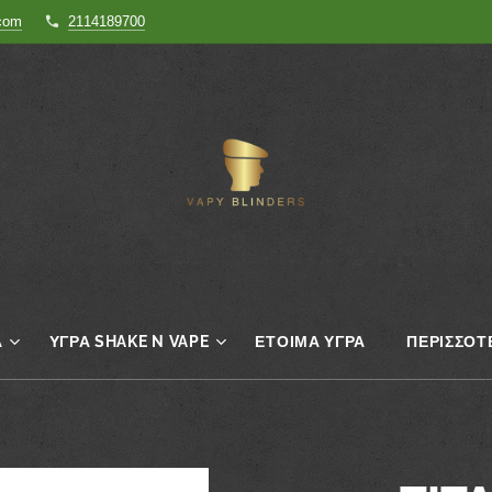
.com
2114189700
Α
ΥΓΡΆ SHAKE N VAPE
ΈΤΟΙΜΑ ΥΓΡΆ
ΠΕΡΙΣΣΌΤ