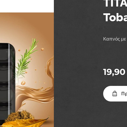
TITA
Tob
Καπνός με 
19,90
Πρ