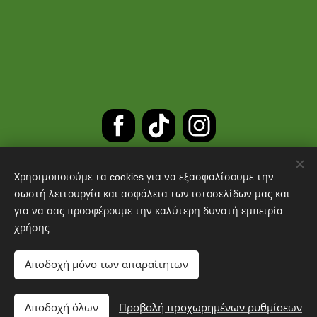
Χρησιμοποιούμε τα cookies για να εξασφαλίσουμε την
ΔΩΡΕΑΝ ΜΕΤΑΦΟΡΙΚΑ ΓΙΑ
σωστή λειτουργία και ασφάλεια των ιστοσελίδων μας και
για να σας προσφέρουμε την καλύτερη δυνατή εμπειρία
ΠΑΡΑΓΓΕΛΙΕΣ ΑΝΩ ΤΩΝ 30 ΕΥΡΩ
χρήσης.
Cookies
Αποδοχή μόνο των απαραίτητων
Προσθήκη στο καλάθι
Αποδοχή όλων
Προβολή προχωρημένων ρυθμίσεων