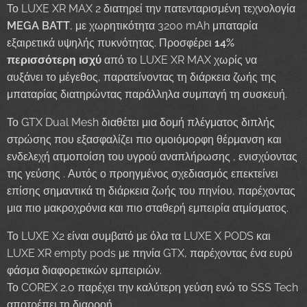
Το LUXE XR MAX 2 διατηρεί την πατενταρισμένη τεχνολογία
MEGA BATT
, με χωρητικότητα 3200 mAh μπαταρία
εξαιρετικά υψηλής πυκνότητας. Προσφέρει
14%
περισσότερη ισχύ
από το LUXE XR MAX χωρίς να
αυξάνει το μέγεθος, παρατείνοντας τη διάρκεια ζωής της
μπαταρίας διατηρώντας παράλληλα συμπαγή τη συσκευή.
Το GTX Dual Mesh διαθέτει μια δομή πλέγματος διπλής
στρώσης που εξασφαλίζει πιο ομοιόμορφη θέρμανση και
ενδελεχή ατμοποίση του υγρού αναπλήρωσης , ενισχύοντας
της γεύσης . Αυτός ο προηγμένος σχεδιασμός επεκτείνει
επίσης σημαντικά τη διάρκεια ζωής του πηνίου, παρέχοντας
μια πιο μακροχρόνια και πιο σταθερή εμπειρία ατμίσματος.
Το LUXE X2 είναι συμβατό με όλα τα LUXE X PODS και
LUXE XR empty pods με πηνία GTX, παρέχοντας ένα ευρύ
φάσμα διαφορετικών εμπειριών.
Το COREX 2.0 παρέχει την καλύτερη γεύση ενώ το SSS Tech
αποτρέπει τη διαρροή.