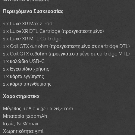
Περιεχόμενα Συσκευασίας
1 x Luxe XR Max 2 Pod
1 x Luxe XR DTL Cartridge (προεγκατεστημένο)
1 x Luxe XR MTL Cartridge
1 x Coil GTX 0,2 ohm (προεγκατεστημένο σε cartridge DTL)
1 x Coil GTX 0,8ohm (προεγκατεστημένο σε cartridge MTL)
1 x καλώδιο USB-C
1 x Εγχειρίδιο χρήσης
1 x κάρτα εγγύησης
1 x κάρτα υπενθύμισης
Χαρακτηριστικά
Μέγεθος: 108,0 x 32,1 x 26,4 mm
Μπαταρία 3200mAh
Ισχύς: 80W max
Χωρητικότητα: 5ml