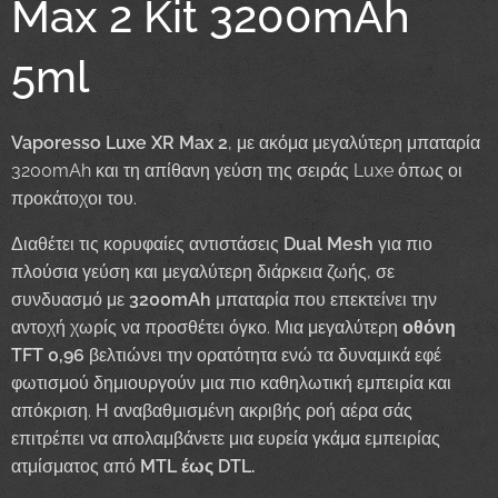
Max 2 Kit 3200mAh
5ml
Vaporesso Luxe XR Max 2
, με ακόμα μεγαλύτερη μπαταρία
3200mAh και τη απίθανη γεύση της σειράς Luxe όπως οι
προκάτοχοι του.
Διαθέτει τις κορυφαίες αντιστάσεις
Dual Mesh
για πιο
πλούσια γεύση και μεγαλύτερη διάρκεια ζωής, σε
συνδυασμό με
3200mAh
μπαταρία που επεκτείνει την
αντοχή χωρίς να προσθέτει όγκο. Μια μεγαλύτερη
οθόνη
TFT 0,96
βελτιώνει την ορατότητα ενώ τα δυναμικά εφέ
φωτισμού δημιουργούν μια πιο καθηλωτική εμπειρία και
απόκριση. Η αναβαθμισμένη ακριβής ροή αέρα σάς
επιτρέπει να απολαμβάνετε μια ευρεία γκάμα εμπειρίας
ατμίσματος από
MTL έως DTL.