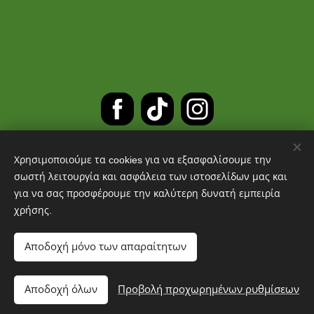
Χρησιμοποιούμε τα cookies για να εξασφαλίσουμε την
ΔΩΡΕΑΝ ΜΕΤΑΦΟΡΙΚΑ ΓΙΑ
σωστή λειτουργία και ασφάλεια των ιστοσελίδων μας και
για να σας προσφέρουμε την καλύτερη δυνατή εμπειρία
ΠΑΡΑΓΓΕΛΙΕΣ ΑΝΩ ΤΩΝ 30 ΕΥΡΩ
χρήσης.
Cookies
Αποδοχή μόνο των απαραίτητων
Προσθήκη στο καλάθι
Αποδοχή όλων
Προβολή προχωρημένων ρυθμίσεων